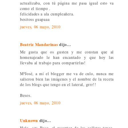
actualizaba, con tú página me pasa igual esto va
como el tiempo .
felicidades a ala cumpleañera.
besitoss guapaaa
jueves, 06 mayo, 2010
Beatriz Mandarinas
dijo...
Me gusta que os gusten y me constan que al
homenajeado le han encantado y que hoy las
llevaba al trabajo para compartirlas!
MªJosé, a mí el blogger me va de culo, nunca me
salieron bien las imágenes y el nombre de la receta
de los blogs que tengo en el lateral, grrr!!
Besos.
jueves, 06 mayo, 2010
Unknown
dijo...
Hola, soy Rose, el receptor de las galletas-tanga.