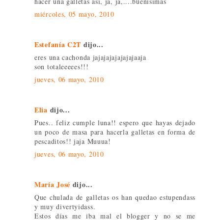
hacer una galletas así, ja, ja,....buenísimas
miércoles, 05 mayo, 2010
Estefanía C2T
dijo...
eres una cachonda jajajajajajajajaaja
son totaleeeees!!!
jueves, 06 mayo, 2010
Elia
dijo...
Pues.. feliz cumple luna!! espero que hayas dejado
un poco de masa para hacerla galletas en forma de
pescaditos!! jaja Muuua!
jueves, 06 mayo, 2010
María José
dijo...
Que chulada de galletas os han quedao estupendass
y muy divertyidass.
Estos días me iba mal el blogger y no se me