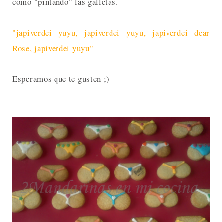
como "pintando" las galletas.
"japiverdei yuyu, japiverdei yuyu, japiverdei dear
Rose, japiverdei yuyu"
Esperamos que te gusten ;)