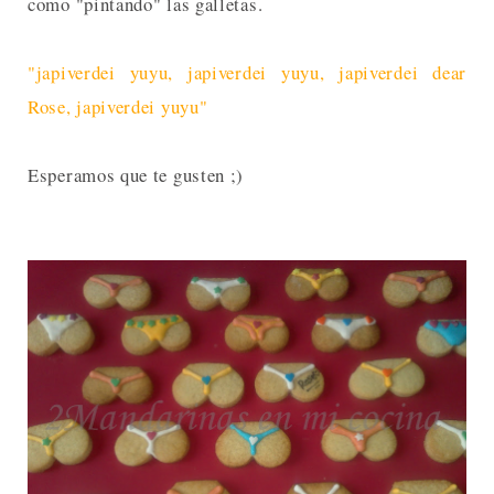
como "pintando" las galletas.
"japiverdei yuyu, japiverdei yuyu, japiverdei dear
Rose, japiverdei yuyu"
Esperamos que te gusten ;)