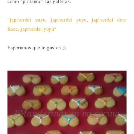
como "pintando" las galletas.
"japiverdei yuyu, japiverdei yuyu, japiverdei dear
Rose, japiverdei yuyu"
Esperamos que te gusten ;)