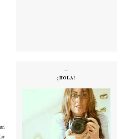
¡HOLA!
 un
ñar