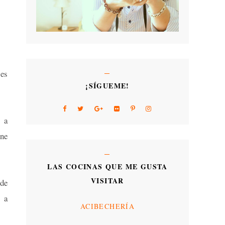
bes
¡SÍGUEME!
 a
ene
LAS COCINAS QUE ME GUSTA
VISITAR
 de
s a
ACIBECHERÍA