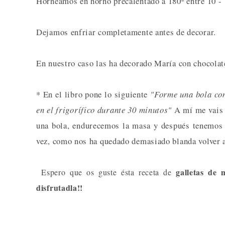
Horneamos en horno precalentado a 180º entre 10 -
Dejamos enfriar completamente antes de decorar.
En nuestro caso las ha decorado María con chocolate
* En el libro pone lo siguiente
"Forme una bola con
en el frigorífico durante 30 minutos"
A mí me vais a
una bola, endurecemos la masa y después tenemos q
vez, como nos ha quedado demasiado blanda volver a e
galletas de 
Espero que os guste ésta receta de
disfrutadla!!