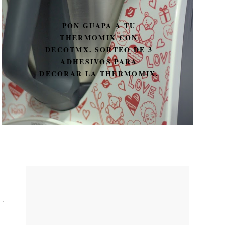
PON GUAPA A TU
THERMOMIX CON
DECOTMX. SORTEO DE 3
ADHESIVOS PARA
DECORAR LA THERMOMIX.
·