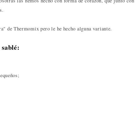
osotras las hemos hecho con forma de corazón, que junto con
s.
ra" de Thermomix pero le he hecho alguna variante.
 sablé:
pequeños;