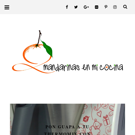
PON GUAPA A TU
THERMOMIX CON