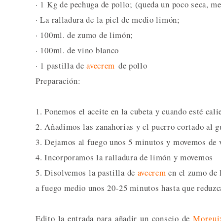
· 1 Kg de pechuga de pollo; (queda un poco seca, m
· La ralladura de la piel de medio limón;
· 100ml. de zumo de limón;
· 100ml. de vino blanco
· 1 pastilla de
avecrem
de pollo
Preparación:
1. Ponemos el aceite en la cubeta y cuando esté ca
2. Añadimos las zanahorias y el puerro cortado al g
3. Dejamos al fuego unos 5 minutos y movemos de 
4. Incorporamos la ralladura de limón y movemos
5. Disolvemos la pastilla de
avecrem
en el zumo de 
a fuego medio unos 20-25 minutos hasta que reduzca 
Edito la entrada para añadir un consejo de
Morgui