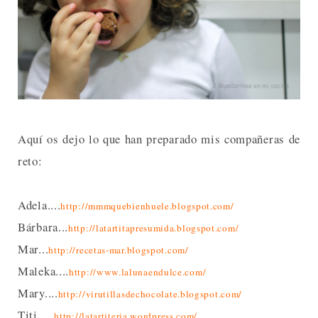
Aquí os dejo lo que han preparado mis compañeras de
reto:
Adela....
http://mmmquebienhuele.blogspot.com/
Bárbara...
http://latartitapresumida.blogspot.com/
Mar...
http://recetas-mar.blogspot.com/
Maleka....
http://www.lalunaendulce.com/
Mary....
http://virutillasdechocolate.blogspot.com/
Titi.....
http://latartiteria.wordpress.com/