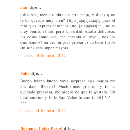
mar
dijo...
jolin bea, menuda obra de arte maja, y dices q no
te ha queado muy bien? flipo jajajajaajajaj pues el
mio q es express entonces que. jajajajaaajaa , no es
muy bonito el mio pero la verdad, estaba delicioso,
las cosas como son, me encanta el tuyo , nos los
cambiamos? un cachin para probar ;) un beso fuerte
(tu niña está super mayor)
martes, 14 febrero, 2012
Fabi
dijo...
Bueno bueno bueno vaya sorpresa más bonita me
has dado Beatriz! Muchísimas gracias, y te ha
quedado preciosa, me alegro de que te gustara. Un
beso enorme y feliz San Valentín con tu BG ^-^ :-
***
martes, 14 febrero, 2012
Ilusiones Color Pastel
dijo...