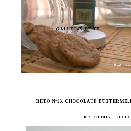
PON GUAPA A TU
THERMOMIX CON
DECOTMX. SORTEO DE 3
ADHESIVOS PARA
DECORAR LA THERMOMIX.
RETO Nº13. CHOCOLATE BUTTERMI
BIZCOCHOS
·
DULCE