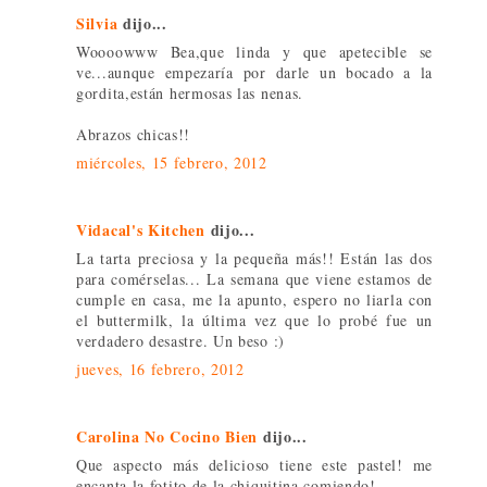
Silvia
dijo...
Woooowww Bea,que linda y que apetecible se
ve...aunque empezaría por darle un bocado a la
gordita,están hermosas las nenas.
Abrazos chicas!!
miércoles, 15 febrero, 2012
Vidacal's Kitchen
dijo...
La tarta preciosa y la pequeña más!! Están las dos
para comérselas... La semana que viene estamos de
cumple en casa, me la apunto, espero no liarla con
el buttermilk, la última vez que lo probé fue un
verdadero desastre. Un beso :)
jueves, 16 febrero, 2012
Carolina No Cocino Bien
dijo...
Que aspecto más delicioso tiene este pastel! me
encanta la fotito de la chiquitina comiendo!