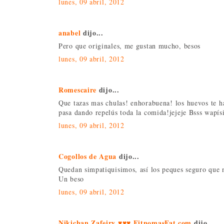
lunes, 09 abril, 2012
anabel
dijo...
Pero que originales, me gustan mucho, besos
lunes, 09 abril, 2012
Romescaire
dijo...
Que tazas mas chulas! enhorabuena! los huevos te 
pasa dando repelús toda la comida!jejeje Bsss wapís
lunes, 09 abril, 2012
Cogollos de Agua
dijo...
Quedan simpatiquisimos, así los peques seguro que n
Un beso
lunes, 09 abril, 2012
Nikichan Zafeiry ♥♥♥ FitnomasFat.com
dijo...