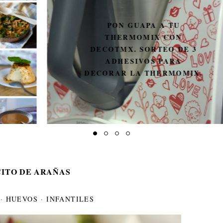
PON GUAPA A TU
THERMOMIX CON
DECOTMX. SORTEO DE 3
ADHESIVOS PARA
DECORAR LA THERMOMIX.
CITO DE ARAÑAS
·
HUEVOS
·
INFANTILES