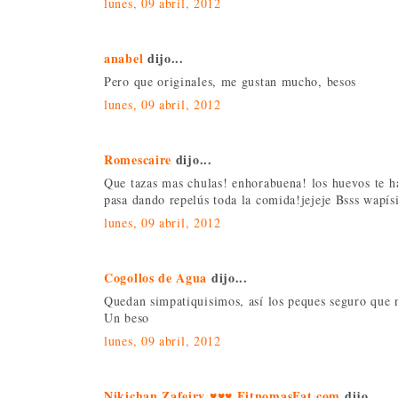
lunes, 09 abril, 2012
anabel
dijo...
Pero que originales, me gustan mucho, besos
lunes, 09 abril, 2012
Romescaire
dijo...
Que tazas mas chulas! enhorabuena! los huevos te 
pasa dando repelús toda la comida!jejeje Bsss wapís
lunes, 09 abril, 2012
Cogollos de Agua
dijo...
Quedan simpatiquisimos, así los peques seguro que n
Un beso
lunes, 09 abril, 2012
Nikichan Zafeiry ♥♥♥ FitnomasFat.com
dijo...