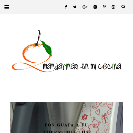
PON GUAPA A TU
THERMOMIX CON