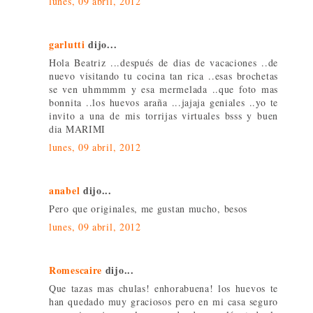
lunes, 09 abril, 2012
garlutti
dijo...
Hola Beatriz ...después de dias de vacaciones ..de
nuevo visitando tu cocina tan rica ..esas brochetas
se ven uhmmmm y esa mermelada ..que foto mas
bonnita ..los huevos araña ...jajaja geniales ..yo te
invito a una de mis torrijas virtuales bsss y buen
dia MARIMI
lunes, 09 abril, 2012
anabel
dijo...
Pero que originales, me gustan mucho, besos
lunes, 09 abril, 2012
Romescaire
dijo...
Que tazas mas chulas! enhorabuena! los huevos te
han quedado muy graciosos pero en mi casa seguro