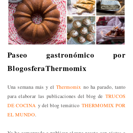
Paseo gastronómico por
BlogosferaThermomix
Una semana más y el
Thermomix
no ha parado, tanto
para elaborar las publicaciones del blog de
TRUCOS
DE COCINA
y del blog temático
THERMOMIX POR
EL MUNDO
.
Ya he comenzado a publicar alguna receta con vistas a