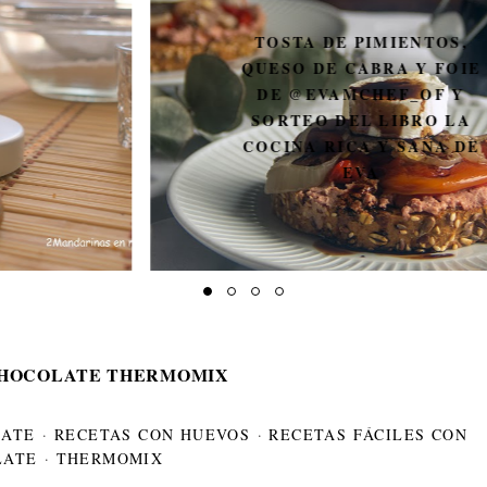
TOSTA DE PIMIENTOS,
QUESO DE CABRA Y FOIE
DE @EVAMCHEF_OF Y
SORTEO DEL LIBRO LA
COCINA RICA Y SANA DE
EVA
CHOCOLATE THERMOMIX
LATE
·
RECETAS CON HUEVOS
·
RECETAS FÁCILES CON
LATE
·
THERMOMIX