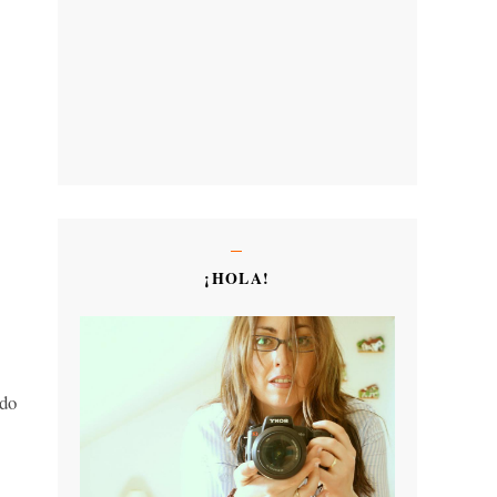
¡HOLA!
ndo