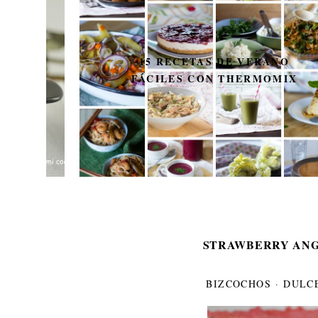
15 RECETAS DE VERANO
FÁCILES CON THERMOMIX
STRAWBERRY ANG
BIZCOCHOS
·
DULC