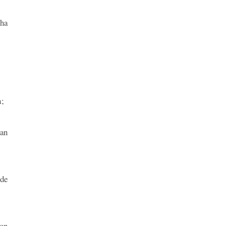
 ha
a;
han
 de
con