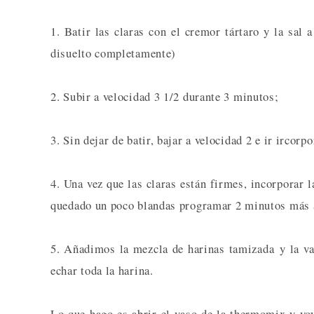
1. Batir las claras con el cremor tártaro y la sal
disuelto completamente)
2. Subir a velocidad 3 1/2 durante 3 minutos;
3. Sin dejar de batir, bajar a velocidad 2 e ir ircor
4. Una vez que las claras están firmes, incorporar 
quedado un poco blandas programar 2 minutos más a
5. Añadimos la mezcla de harinas tamizada y la v
echar toda la harina.
Lo que hago es abrir el vaso de la thermomix y vo