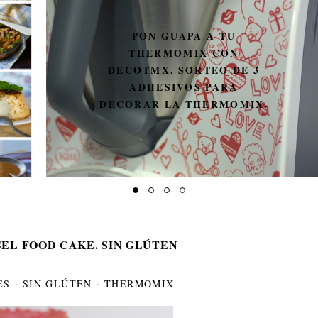
PON GUAPA A TU
THERMOMIX CON
DECOTMX. SORTEO DE 3
ADHESIVOS PARA
DECORAR LA THERMOMIX.
EL FOOD CAKE. SIN GLÚTEN
ES
·
SIN GLÚTEN
·
THERMOMIX