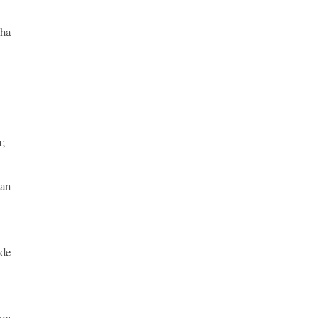
 ha
a;
han
 de
con