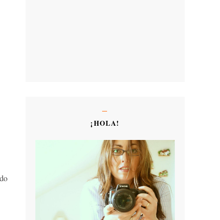
¡HOLA!
ndo