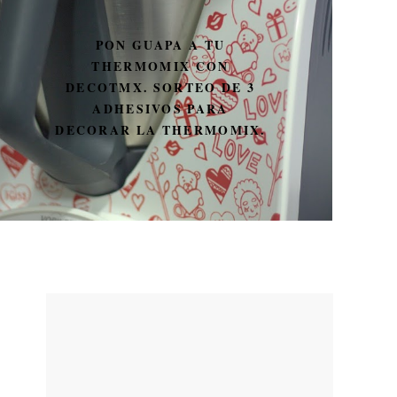
PON GUAPA A TU
THERMOMIX CON
DECOTMX. SORTEO DE 3
ADHESIVOS PARA
DECORAR LA THERMOMIX.