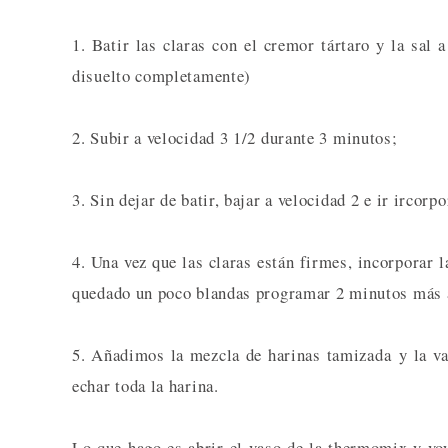
1. Batir las claras con el cremor tártaro y la sal
disuelto completamente)
2. Subir a velocidad 3 1/2 durante 3 minutos;
3. Sin dejar de batir, bajar a velocidad 2 e ir ircor
4. Una vez que las claras están firmes, incorporar 
quedado un poco blandas programar 2 minutos más a
5. Añadimos la mezcla de harinas tamizada y la v
echar toda la harina.
Lo que hago es abrir el vaso de la thermomix y vo