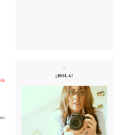
¡HOLA!
mía
omo