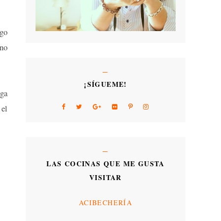
igo
ano
¡SÍGUEME!
nga
el
LAS COCINAS QUE ME GUSTA
VISITAR
ACIBECHERÍA