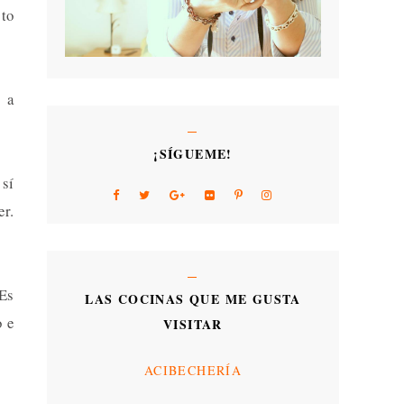
sto
" a
¡SÍGUEME!
 sí
er.
 Es
LAS COCINAS QUE ME GUSTA
o e
VISITAR
ACIBECHERÍA