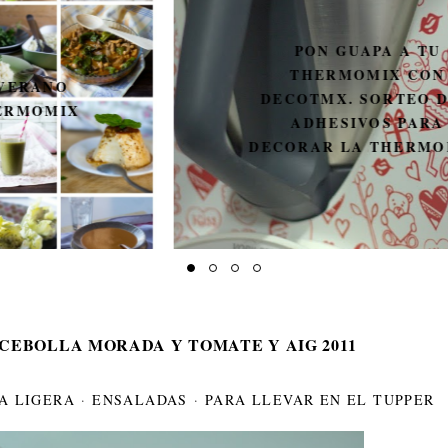
PON GUAPA A TU
THERMOMIX CON
DECOTMX. SORTEO DE 3
ADHESIVOS PARA
DECORAR LA THERMOMIX.
CEBOLLA MORADA Y TOMATE Y AIG 2011
A LIGERA
·
ENSALADAS
·
PARA LLEVAR EN EL TUPPER