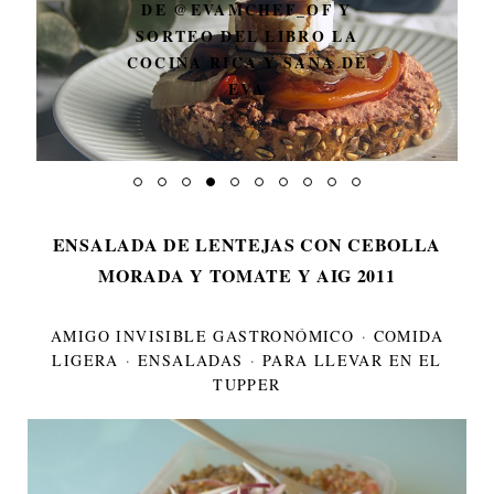
DE @EVAMCHEF_OF Y
SORTEO DEL LIBRO LA
COCINA RICA Y SANA DE
EVA
ENSALADA DE LENTEJAS CON CEBOLLA
MORADA Y TOMATE Y AIG 2011
AMIGO INVISIBLE GASTRONÓMICO
·
COMIDA
LIGERA
·
ENSALADAS
·
PARA LLEVAR EN EL
TUPPER