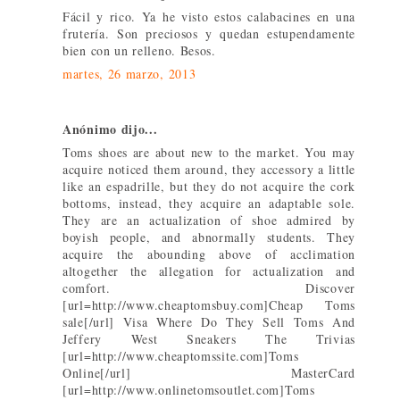
Fácil y rico. Ya he visto estos calabacines en una
frutería. Son preciosos y quedan estupendamente
bien con un relleno. Besos.
martes, 26 marzo, 2013
Anónimo dijo...
Toms shoes are about new to the market. You may
acquire noticed them around, they accessory a little
like an espadrille, but they do not acquire the cork
bottoms, instead, they acquire an adaptable sole.
They are an actualization of shoe admired by
boyish people, and abnormally students. They
acquire the abounding above of acclimation
altogether the allegation for actualization and
comfort. Discover
[url=http://www.cheaptomsbuy.com]Cheap Toms
sale[/url] Visa Where Do They Sell Toms And
Jeffery West Sneakers The Trivias
[url=http://www.cheaptomssite.com]Toms
Online[/url] MasterCard
[url=http://www.onlinetomsoutlet.com]Toms