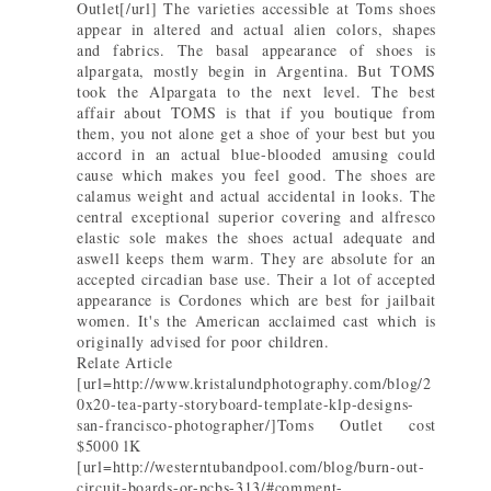
Outlet[/url] The varieties accessible at Toms shoes
appear in altered and actual alien colors, shapes
and fabrics. The basal appearance of shoes is
alpargata, mostly begin in Argentina. But TOMS
took the Alpargata to the next level. The best
affair about TOMS is that if you boutique from
them, you not alone get a shoe of your best but you
accord in an actual blue-blooded amusing could
cause which makes you feel good. The shoes are
calamus weight and actual accidental in looks. The
central exceptional superior covering and alfresco
elastic sole makes the shoes actual adequate and
aswell keeps them warm. They are absolute for an
accepted circadian base use. Their a lot of accepted
appearance is Cordones which are best for jailbait
women. It's the American acclaimed cast which is
originally advised for poor children.
Relate Article
[url=http://www.kristalundphotography.com/blog/2
0x20-tea-party-storyboard-template-klp-designs-
san-francisco-photographer/]Toms Outlet cost
$5000 lK
[url=http://westerntubandpool.com/blog/burn-out-
circuit-boards-or-pcbs-313/#comment-