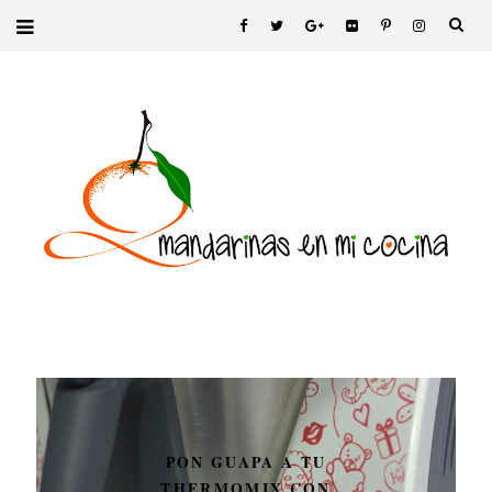
PON GUAPA A TU
THERMOMIX CON