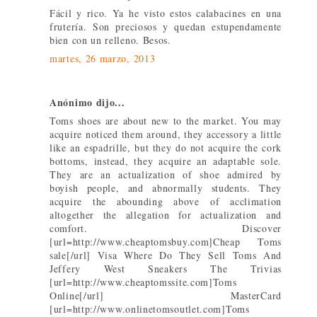
Fácil y rico. Ya he visto estos calabacines en una
frutería. Son preciosos y quedan estupendamente
bien con un relleno. Besos.
martes, 26 marzo, 2013
Anónimo dijo...
Toms shoes are about new to the market. You may
acquire noticed them around, they accessory a little
like an espadrille, but they do not acquire the cork
bottoms, instead, they acquire an adaptable sole.
They are an actualization of shoe admired by
boyish people, and abnormally students. They
acquire the abounding above of acclimation
altogether the allegation for actualization and
comfort. Discover
[url=http://www.cheaptomsbuy.com]Cheap Toms
sale[/url] Visa Where Do They Sell Toms And
Jeffery West Sneakers The Trivias
[url=http://www.cheaptomssite.com]Toms
Online[/url] MasterCard
[url=http://www.onlinetomsoutlet.com]Toms