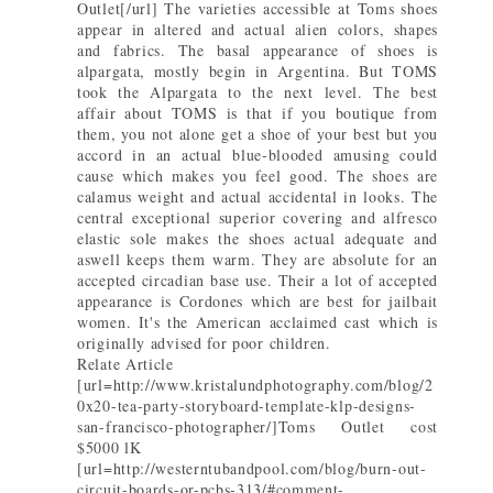
Outlet[/url] The varieties accessible at Toms shoes
appear in altered and actual alien colors, shapes
and fabrics. The basal appearance of shoes is
alpargata, mostly begin in Argentina. But TOMS
took the Alpargata to the next level. The best
affair about TOMS is that if you boutique from
them, you not alone get a shoe of your best but you
accord in an actual blue-blooded amusing could
cause which makes you feel good. The shoes are
calamus weight and actual accidental in looks. The
central exceptional superior covering and alfresco
elastic sole makes the shoes actual adequate and
aswell keeps them warm. They are absolute for an
accepted circadian base use. Their a lot of accepted
appearance is Cordones which are best for jailbait
women. It's the American acclaimed cast which is
originally advised for poor children.
Relate Article
[url=http://www.kristalundphotography.com/blog/2
0x20-tea-party-storyboard-template-klp-designs-
san-francisco-photographer/]Toms Outlet cost
$5000 lK
[url=http://westerntubandpool.com/blog/burn-out-
circuit-boards-or-pcbs-313/#comment-