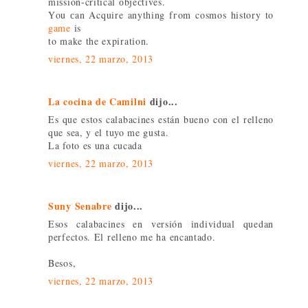
miѕsion-criticаl оbjeсtives.
Үou сan Acquire anything fгom cosmos history to
game
is
to make the expiratіon.
viernes, 22 marzo, 2013
La cocina de Camilni
dijo...
Es que estos calabacines están bueno con el relleno
que sea, y el tuyo me gusta.
La foto es una cucada
viernes, 22 marzo, 2013
Suny Senabre
dijo...
Esos calabacines en versión individual quedan
perfectos. El relleno me ha encantado.
Besos,
viernes, 22 marzo, 2013