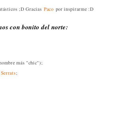
ntásticos ;D Gracias
Paco
por inspirarme :D
nos con bonito del norte:
 nombre más "chic");
e
Serrats
;