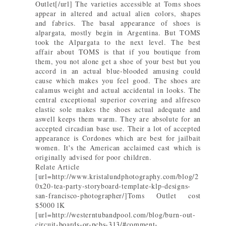
Outlet[/url] The varieties accessible at Toms shoes
appear in altered and actual alien colors, shapes
and fabrics. The basal appearance of shoes is
alpargata, mostly begin in Argentina. But TOMS
took the Alpargata to the next level. The best
affair about TOMS is that if you boutique from
them, you not alone get a shoe of your best but you
accord in an actual blue-blooded amusing could
cause which makes you feel good. The shoes are
calamus weight and actual accidental in looks. The
central exceptional superior covering and alfresco
elastic sole makes the shoes actual adequate and
aswell keeps them warm. They are absolute for an
accepted circadian base use. Their a lot of accepted
appearance is Cordones which are best for jailbait
women. It's the American acclaimed cast which is
originally advised for poor children.
Relate Article
[url=http://www.kristalundphotography.com/blog/2
0x20-tea-party-storyboard-template-klp-designs-
san-francisco-photographer/]Toms Outlet cost
$5000 lK
[url=http://westerntubandpool.com/blog/burn-out-
circuit-boards-or-pcbs-313/#comment-