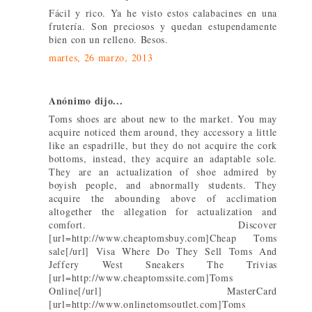
Fácil y rico. Ya he visto estos calabacines en una
frutería. Son preciosos y quedan estupendamente
bien con un relleno. Besos.
martes, 26 marzo, 2013
Anónimo dijo...
Toms shoes are about new to the market. You may
acquire noticed them around, they accessory a little
like an espadrille, but they do not acquire the cork
bottoms, instead, they acquire an adaptable sole.
They are an actualization of shoe admired by
boyish people, and abnormally students. They
acquire the abounding above of acclimation
altogether the allegation for actualization and
comfort. Discover
[url=http://www.cheaptomsbuy.com]Cheap Toms
sale[/url] Visa Where Do They Sell Toms And
Jeffery West Sneakers The Trivias
[url=http://www.cheaptomssite.com]Toms
Online[/url] MasterCard
[url=http://www.onlinetomsoutlet.com]Toms