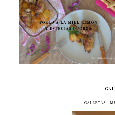
POLLO A LA MIEL, LIMÓN
Y ESPECIAS DUCROS
GAL
GALLETAS
·
M