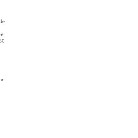
de
pel
 30
on