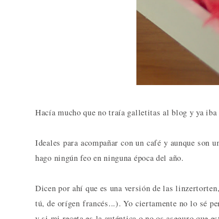
Hacía mucho que no traía galletitas al blog y ya iba
Ideales para acompañar con un café y aunque son un
hago ningún feo en ninguna época del año.
Dicen por ahí que es una versión de las linzertorten
tú, de orígen francés...). Yo ciertamente no lo sé 
y si mi receta es la auténtica o no os aseguro que es