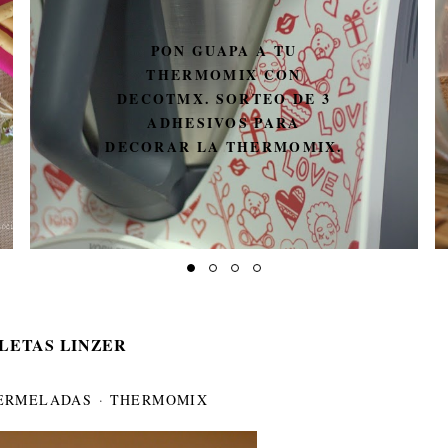
PON GUAPA A TU
THERMOMIX CON
DECOTMX. SORTEO DE 3
ADHESIVOS PARA
DECORAR LA THERMOMIX.
LETAS LINZER
ERMELADAS
·
THERMOMIX