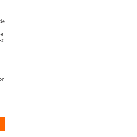
de
pel
 30
on