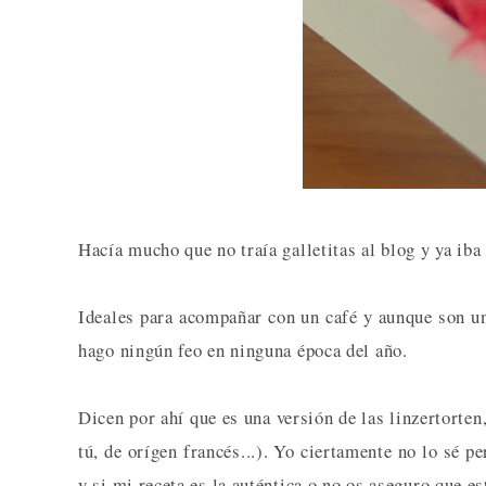
Hacía mucho que no traía galletitas al blog y ya iba
Ideales para acompañar con un café y aunque son un
hago ningún feo en ninguna época del año.
Dicen por ahí que es una versión de las linzertorten
tú, de orígen francés...). Yo ciertamente no lo sé 
y si mi receta es la auténtica o no os aseguro que es