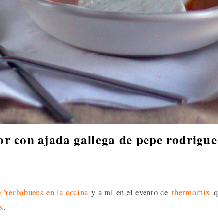
r con ajada gallega de pepe rodrigue
 Yerbabuena en la cocina
y a mí en el evento de
thermomix
q
s
.