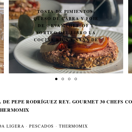
TOSTA DE PIMIENTOS,
QUESO DE CABRA Y FOIE
DE @EVAMCHEF_OF Y
SORTEO DEL LIBRO LA
COCINA RICA Y SANA DE
EVA
 DE PEPE RODRÍGUEZ REY. GOURMET 30 CHEFS C
THERMOMIX
DA LIGERA
·
PESCADOS
·
THERMOMIX