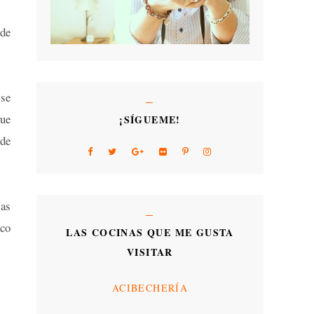
 de
 se
que
¡SÍGUEME!
 de
tas
ico
LAS COCINAS QUE ME GUSTA
VISITAR
ACIBECHERÍA