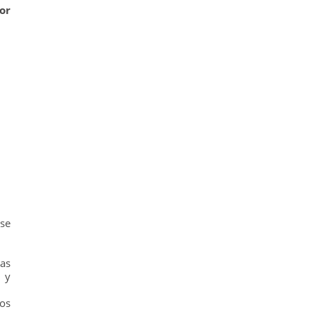
or
se
as
 y
mos