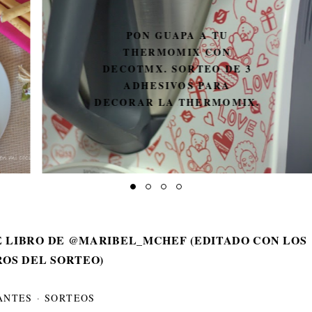
PON GUAPA A TU
THERMOMIX CON
DECOTMX. SORTEO DE 3
ADHESIVOS PARA
DECORAR LA THERMOMIX.
E LIBRO DE @MARIBEL_MCHEF (EDITADO CON LOS
OS DEL SORTEO)
ANTES
·
SORTEOS