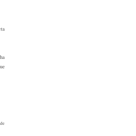
eta
ha
que
sde