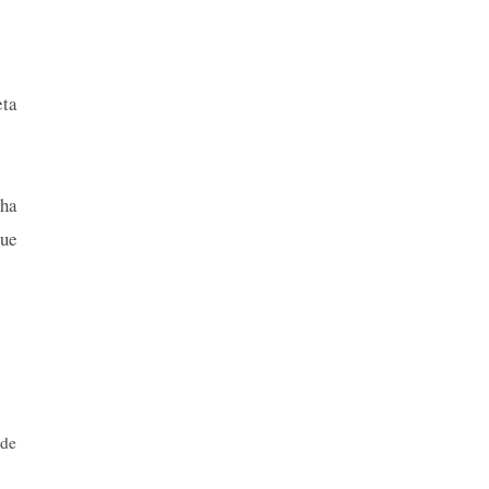
eta
ha
que
sde