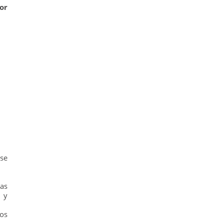
or
se
as
 y
mos