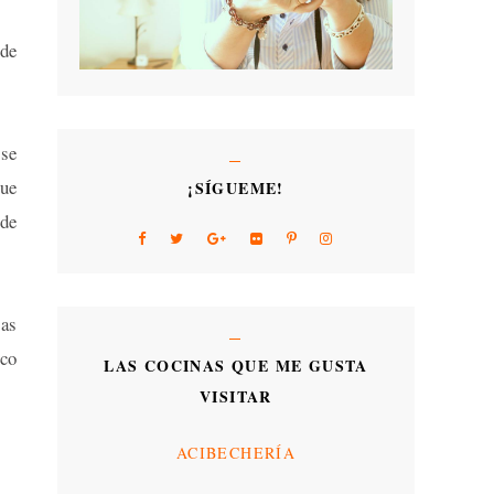
 de
 se
que
¡SÍGUEME!
 de
tas
ico
LAS COCINAS QUE ME GUSTA
VISITAR
ACIBECHERÍA