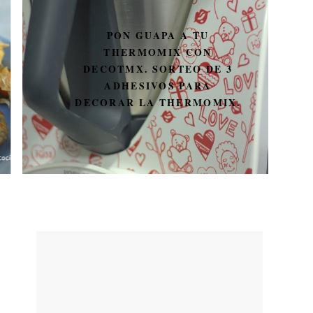
PON GUAPA A TU
THERMOMIX CON
DECOTMX. SORTEO DE 3
ADHESIVOS PARA
DECORAR LA THERMOMIX.