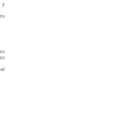
 y
mos
os
os
el