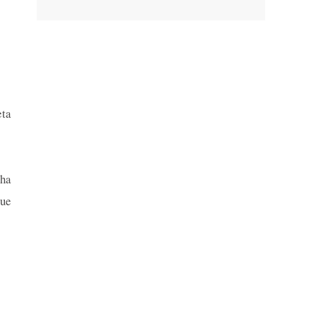
eta
ha
que