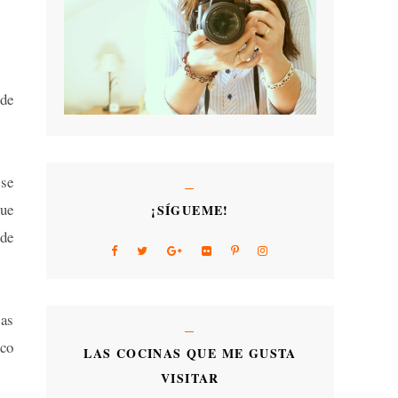
 de
 se
que
¡SÍGUEME!
 de
tas
ico
LAS COCINAS QUE ME GUSTA
VISITAR