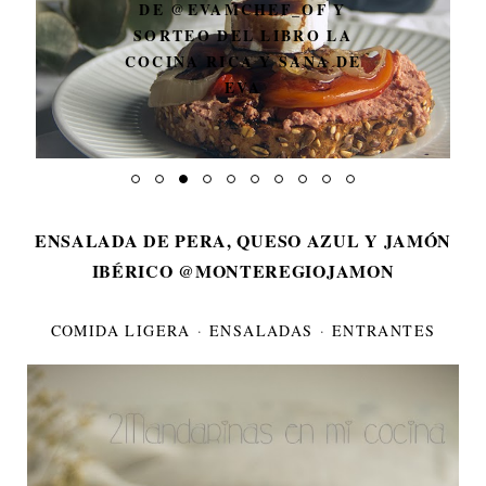
DE @EVAMCHEF_OF Y
SORTEO DEL LIBRO LA
COCINA RICA Y SANA DE
EVA
ENSALADA DE PERA, QUESO AZUL Y JAMÓN
IBÉRICO @MONTEREGIOJAMON
COMIDA LIGERA
·
ENSALADAS
·
ENTRANTES