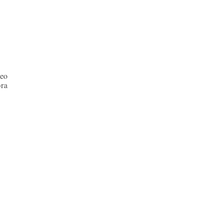
teo
ra
)