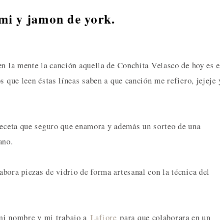
mi y jamon de york.
en la mente la canción aquella de Conchita Velasco de hoy es e
s que leen éstas líneas saben a que canción me refiero, jejeje 
 receta que seguro que enamora y además un sorteo de una
ano.
bora piezas de vidrio de forma artesanal con la técnica del
i nombre y mi trabajo a
Lafiore
para que colaborara en un