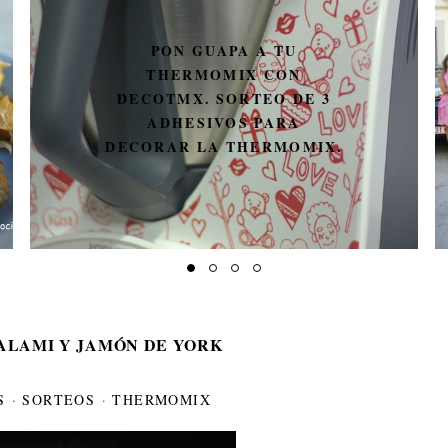
PON GUAPA A TU
THERMOMIX CON
DECOTMX. SORTEO DE 3
ADHESIVOS PARA
DECORAR LA THERMOMIX.
ALAMI Y JAMÓN DE YORK
S
·
SORTEOS
·
THERMOMIX