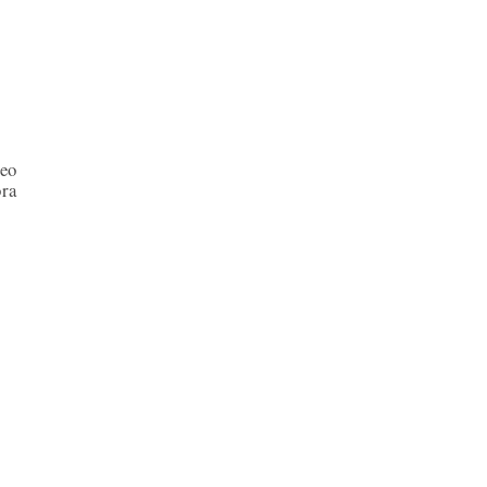
teo
ra
)