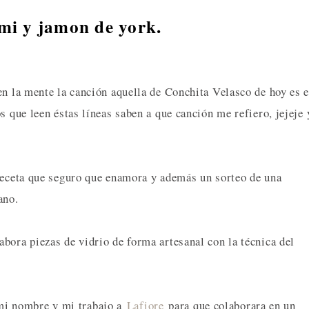
mi y jamon de york.
en la mente la canción aquella de Conchita Velasco de hoy es e
s que leen éstas líneas saben a que canción me refiero, jejeje 
 receta que seguro que enamora y además un sorteo de una
ano.
bora piezas de vidrio de forma artesanal con la técnica del
i nombre y mi trabajo a
Lafiore
para que colaborara en un