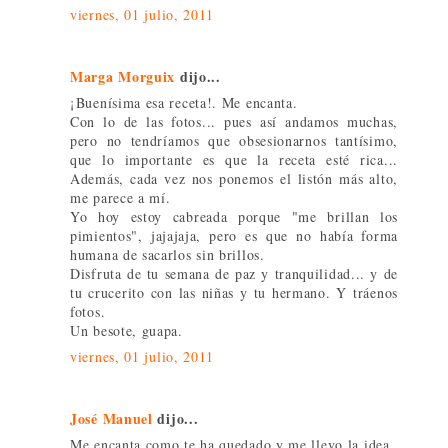
viernes, 01 julio, 2011
Marga Morguix
dijo...
¡Buenísima esa receta!. Me encanta.
Con lo de las fotos... pues así andamos muchas,
pero no tendríamos que obsesionarnos tantísimo,
que lo importante es que la receta esté rica...
Además, cada vez nos ponemos el listón más alto,
me parece a mí.
Yo hoy estoy cabreada porque "me brillan los
pimientos", jajajaja, pero es que no había forma
humana de sacarlos sin brillos.
Disfruta de tu semana de paz y tranquilidad... y de
tu crucerito con las niñas y tu hermano. Y tráenos
fotos.
Un besote, guapa.
viernes, 01 julio, 2011
José Manuel
dijo...
Me encanta como te ha quedado y me llevo la idea.