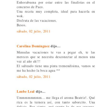
Enhorabuena por estar entre las finalistas en el
concurso de Paco.
Una receta muy completa, ideal para hacerla en
wok.
Disfruta de las vacaciones.
Besos.
sábado, 02 julio, 2011
Carolina Domínguez
dijo...
Menudas vacaciones te vas a pegar eh, te las
mereces que se necesita desconectar al menos una
vez al año eh!!!
El salteado tiene una pinta tremendisima, vamos se
me ha hecho la boca agua ^^
sábado, 02 julio, 2011
Laube Leal
dijo...
Ummmmmmmm... me llega el aroma Beatriz!. Qué
rica es la ternera así, con tanto saborcito. Una
delicia. Por cierto, qué suerte lo de ese crucero.