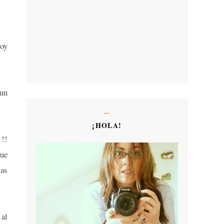
hoy
 un
¡HOLA!
!!!
que
das
al