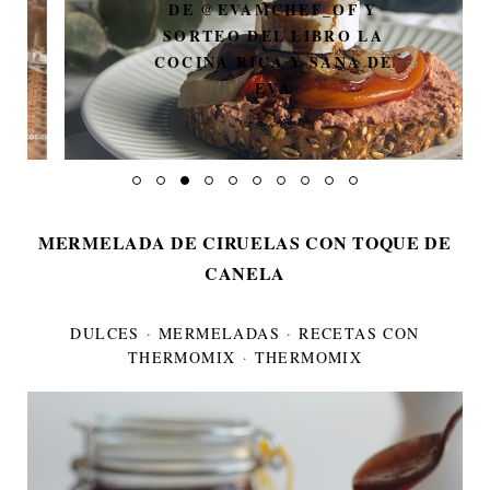
DE @EVAMCHEF_OF Y
SORTEO DEL LIBRO LA
COCINA RICA Y SANA DE
EVA
MERMELADA DE CIRUELAS CON TOQUE DE
CANELA
DULCES
·
MERMELADAS
·
RECETAS CON
THERMOMIX
·
THERMOMIX