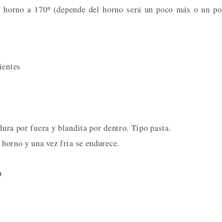
l horno a 170º (depende del horno será un poco más o un p
ientes
dura por fuera y blandita por dentro. Tipo pasta.
 horno y una vez fría se endurece.
D