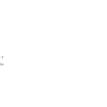
o y
lo