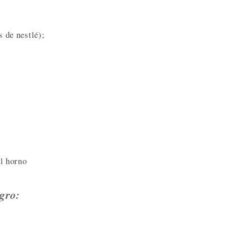
s de nestlé);
el horno
egro: