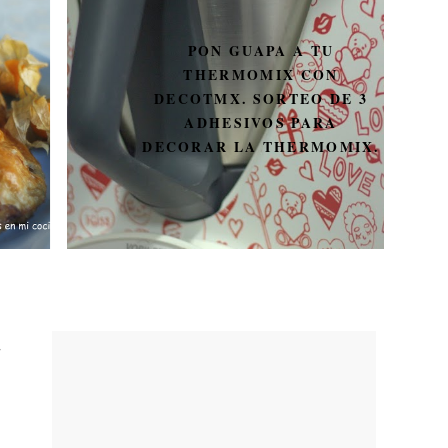
PON GUAPA A TU
THERMOMIX CON
DECOTMX. SORTEO DE 3
ADHESIVOS PARA
DECORAR LA THERMOMIX.
.