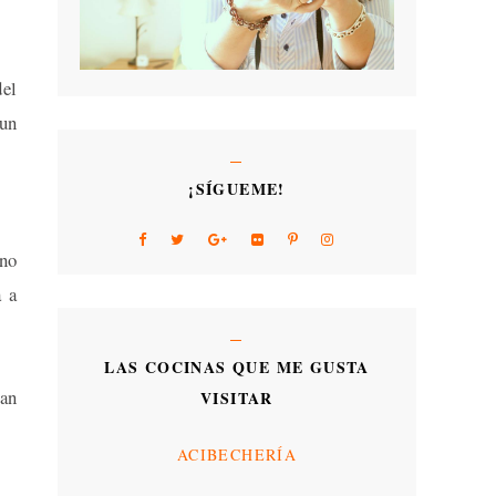
del
 un
¡SÍGUEME!
 no
a a
LAS COCINAS QUE ME GUSTA
han
VISITAR
ACIBECHERÍA