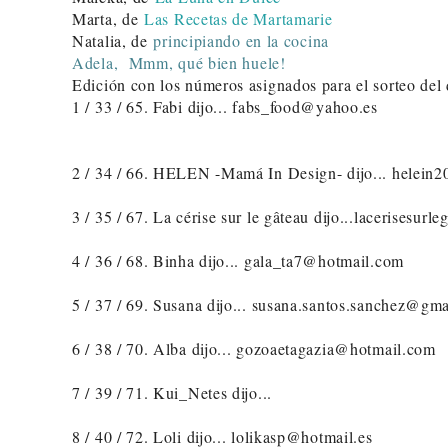
Marta, de
Las Recetas de Martamarie
Natalia, de
principiando en la cocina
Adela,
Mmm, qué bien huele!
Edición con los números asignados para el sorteo del
1 / 33 / 65. Fabi dijo... fabs_food@yahoo.es
2 / 34 / 66. HELEN -Mamá In Design- dijo... helein
3 / 35 / 67. La cérise sur le gâteau dijo...lacerisesu
4 / 36 / 68. Binha dijo... gala_ta7@hotmail.com
5 / 37 / 69. Susana dijo... susana.santos.sanchez@gm
6 / 38 / 70. Alba dijo... gozoaetagazia@hotmail.com
7 / 39 / 71. Kui_Netes dijo...
8 / 40 / 72. Loli dijo... lolikasp@hotmail.es