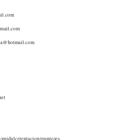
ail.com
gmail.com
ana@hotmail.com
net
oba)midulcetentacion(punto)es.