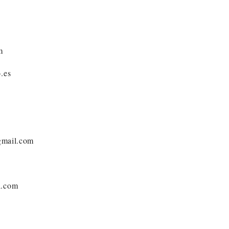
m
.es
@gmail.com
l.com