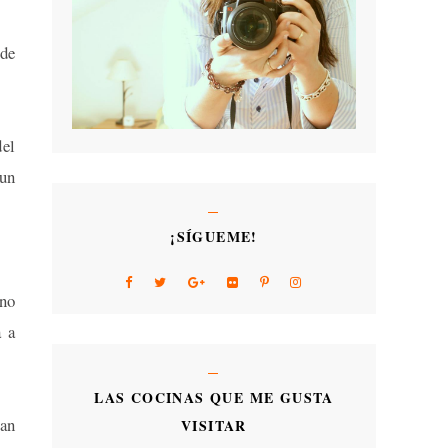
 de
del
 un
¡SÍGUEME!
 no
a a
LAS COCINAS QUE ME GUSTA
han
VISITAR