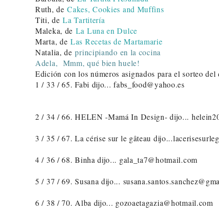
Ruth, de
Cakes, Cookies and Muffins
Titi, de
La Tartitería
Maleka, de
La Luna en Dulce
Marta, de
Las Recetas de Martamarie
Natalia, de
principiando en la cocina
Adela,
Mmm, qué bien huele!
Edición con los números asignados para el sorteo del
1 / 33 / 65. Fabi dijo... fabs_food@yahoo.es
2 / 34 / 66. HELEN -Mamá In Design- dijo... helein
3 / 35 / 67. La cérise sur le gâteau dijo...lacerisesu
4 / 36 / 68. Binha dijo... gala_ta7@hotmail.com
5 / 37 / 69. Susana dijo... susana.santos.sanchez@gm
6 / 38 / 70. Alba dijo... gozoaetagazia@hotmail.com