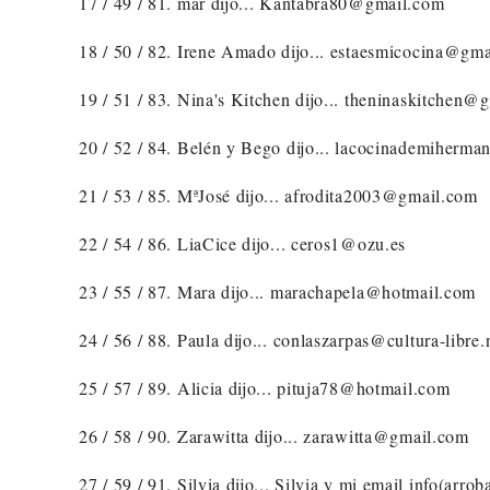
17 / 49 / 81. mar dijo... Kantabra80@gmail.com
18 / 50 / 82. Irene Amado dijo... estaesmicocina@gm
19 / 51 / 83. Nina's Kitchen dijo... theninaskitchen@
20 / 52 / 84. Belén y Bego dijo... lacocinademiherm
21 / 53 / 85. MªJosé dijo... afrodita2003@gmail.com
22 / 54 / 86. LiaCice dijo... ceros1@ozu.es
23 / 55 / 87. Mara dijo... marachapela@hotmail.com
24 / 56 / 88. Paula dijo... conlaszarpas@cultura-libre.
25 / 57 / 89. Alicia dijo... pituja78@hotmail.com
26 / 58 / 90. Zarawitta dijo... zarawitta@gmail.com
27 / 59 / 91. Silvia dijo... Silvia y mi email info(arr