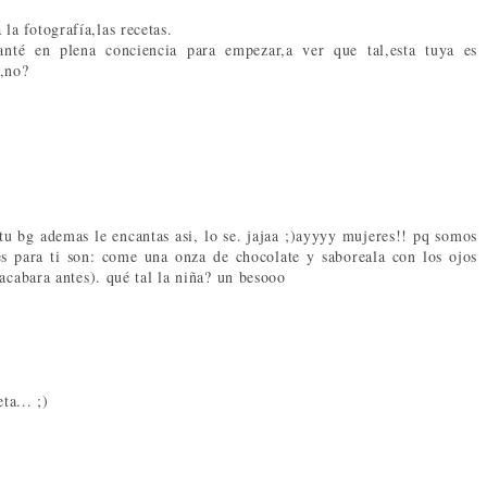
a fotografía,las recetas.
anté en plena conciencia para empezar,a ver que tal,esta tuya es
r,no?
 tu bg ademas le encantas asi, lo se. jajaa ;)ayyyy mujeres!! pq somos
es para ti son: come una onza de chocolate y saboreala con los ojos
acabara antes). qué tal la niña? un besooo
a... ;)