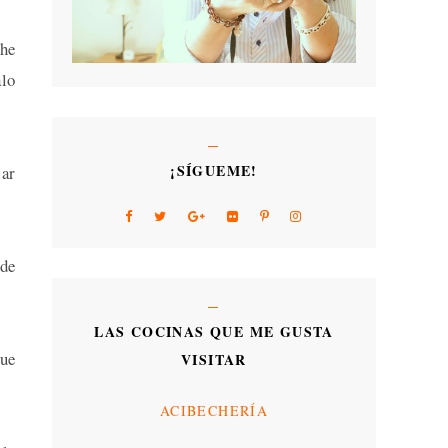
 he
alo
¡SÍGUEME!
lar
de
LAS COCINAS QUE ME GUSTA
que
VISITAR
ACIBECHERÍA