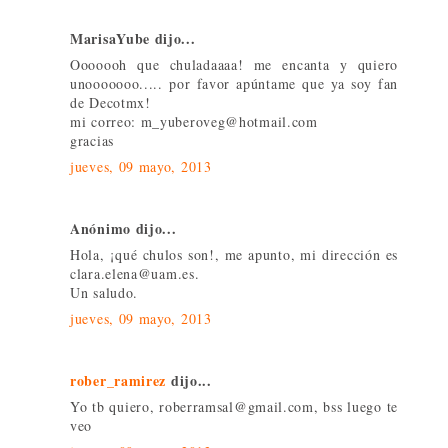
MarisaYube dijo...
Ooooooh que chuladaaaa! me encanta y quiero
unooooooo..... por favor apúntame que ya soy fan
de Decotmx!
mi correo: m_yuberoveg@hotmail.com
gracias
jueves, 09 mayo, 2013
Anónimo dijo...
Hola, ¡qué chulos son!, me apunto, mi dirección es
clara.elena@uam.es.
Un saludo.
jueves, 09 mayo, 2013
rober_ramirez
dijo...
Yo tb quiero, roberramsal@gmail.com, bss luego te
veo