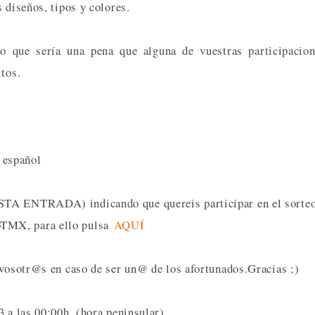
 diseños, tipos y colores.
 que sería una pena que alguna de vuestras participacion
itos.
o español
STA ENTRADA) indicando que quereis participar en el sorte
oTMX, para ello pulsa
AQUÍ
 vosotr@s en caso de ser un@ de los afortunados.Gracias ;)
3 a las 00:00h. (hora peninsular)