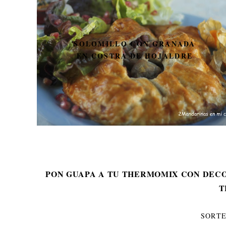
PON GUAPA A TU
THERMOMIX CON
DECOTMX. SORTEO DE 3
ADHESIVOS PARA
DECORAR LA THERMOMIX.
PON GUAPA A TU THERMOMIX CON DECO
T
SORT