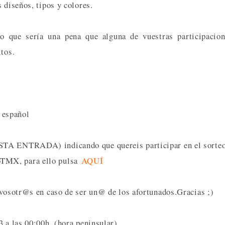
 diseños, tipos y colores.
 que sería una pena que alguna de vuestras participacion
itos.
o español
STA ENTRADA) indicando que quereis participar en el sorte
oTMX, para ello pulsa
AQUÍ
 vosotr@s en caso de ser un@ de los afortunados.Gracias ;)
3 a las 00:00h. (hora peninsular)