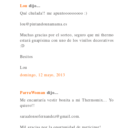
Lou
dijo...
Qué chulada!! me apuntooooooooo :)
lou@pintandounamama.es
Muchas gracias por el sorteo, seguro que mi thermo
estará guapísima con uno de los vinilos decorativos
:D
Besitos
Lou
domingo, 12 mayo, 2013
ParraWoman
dijo...
Me encantaría vestir bonita a mi Thermomix... Yo
quiero!!
saraalonsofernandez@gmail.com.
Mil gracias por la oportunidad de participar!