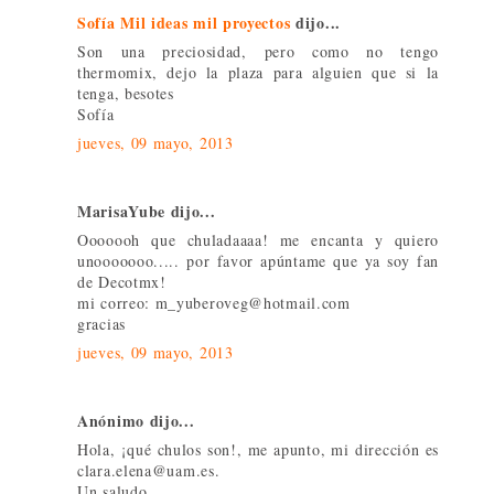
Sofía Mil ideas mil proyectos
dijo...
Son una preciosidad, pero como no tengo
thermomix, dejo la plaza para alguien que si la
tenga, besotes
Sofía
jueves, 09 mayo, 2013
MarisaYube dijo...
Ooooooh que chuladaaaa! me encanta y quiero
unooooooo..... por favor apúntame que ya soy fan
de Decotmx!
mi correo: m_yuberoveg@hotmail.com
gracias
jueves, 09 mayo, 2013
Anónimo dijo...
Hola, ¡qué chulos son!, me apunto, mi dirección es
clara.elena@uam.es.
Un saludo.