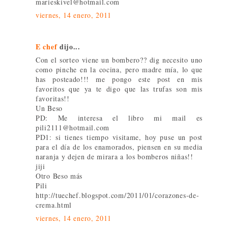
marieskivel@hotmail.com
viernes, 14 enero, 2011
E chef
dijo...
Con el sorteo viene un bombero?? dig necesito uno
como pinche en la cocina, pero madre mía, lo que
has posteado!!! me pongo este post en mis
favoritos que ya te digo que las trufas son mis
favoritas!!
Un Beso
PD: Me interesa el libro mi mail es
pili2111@hotmail.com
PD1: si tienes tiempo visitame, hoy puse un post
para el día de los enamorados, piensen en su media
naranja y dejen de mirara a los bomberos niñas!!
jiji
Otro Beso más
Pili
http://tuechef.blogspot.com/2011/01/corazones-de-
crema.html
viernes, 14 enero, 2011