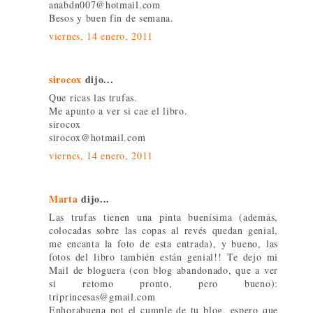
anabdn007@hotmail.com
Besos y buen fin de semana.
viernes, 14 enero, 2011
sirocox
dijo...
Que ricas las trufas.
Me apunto a ver si cae el libro.
sirocox
sirocox@hotmail.com
viernes, 14 enero, 2011
Marta
dijo...
Las trufas tienen una pinta buenísima (además,
colocadas sobre las copas al revés quedan genial,
me encanta la foto de esta entrada), y bueno, las
fotos del libro también están genial!! Te dejo mi
Mail de bloguera (con blog abandonado, que a ver
si retomo pronto, pero bueno):
triprincesas@gmail.com
Enhorabuena pot el cumple de tu blog, espero que