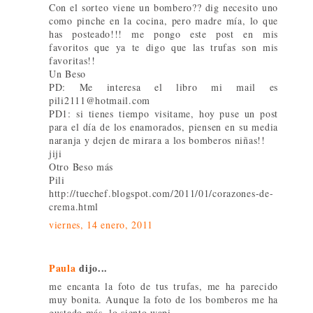
Con el sorteo viene un bombero?? dig necesito uno
como pinche en la cocina, pero madre mía, lo que
has posteado!!! me pongo este post en mis
favoritos que ya te digo que las trufas son mis
favoritas!!
Un Beso
PD: Me interesa el libro mi mail es
pili2111@hotmail.com
PD1: si tienes tiempo visitame, hoy puse un post
para el día de los enamorados, piensen en su media
naranja y dejen de mirara a los bomberos niñas!!
jiji
Otro Beso más
Pili
http://tuechef.blogspot.com/2011/01/corazones-de-
crema.html
viernes, 14 enero, 2011
Paula
dijo...
me encanta la foto de tus trufas, me ha parecido
muy bonita. Aunque la foto de los bomberos me ha
gustado más, lo siento wapi.