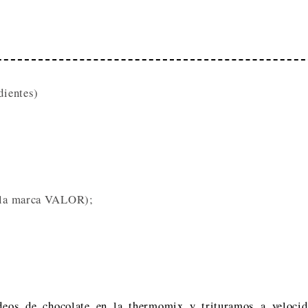
dientes)
de la marca VALOR);
deos de chocolate en la thermomix y trituramos a velocid