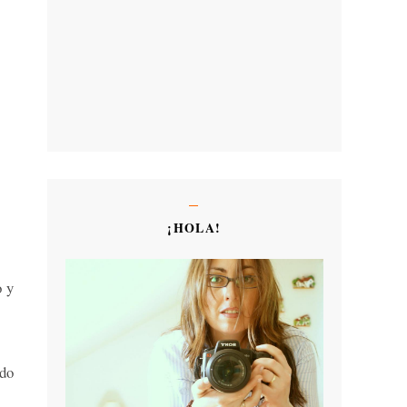
¡HOLA!
o y
ndo