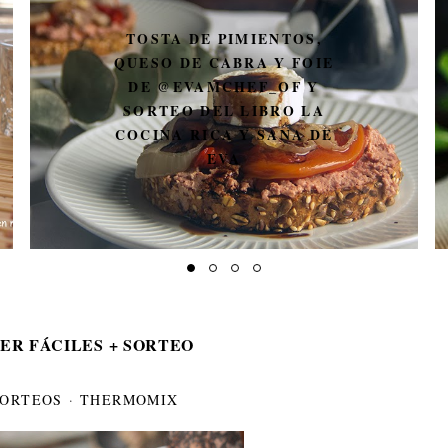
TOSTA DE PIMIENTOS,
QUESO DE CABRA Y FOIE
DE @EVAMCHEF_OF Y
SORTEO DEL LIBRO LA
COCINA RICA Y SANA DE
EVA
ER FÁCILES + SORTEO
SORTEOS
·
THERMOMIX