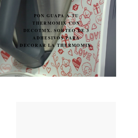
PON GUAPA A TU
THERMOMIX CON
DECOTMX. SORTEO DE 3
ADHESIVOS PARA
DECORAR LA THERMOMIX.