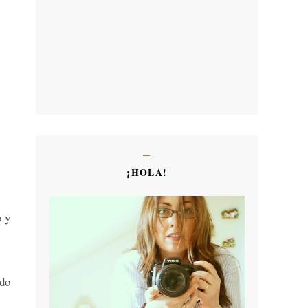
¡HOLA!
o y
ndo