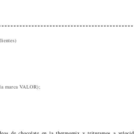
dientes)
de la marca VALOR);
deos de chocolate en la thermomix y trituramos a velocid