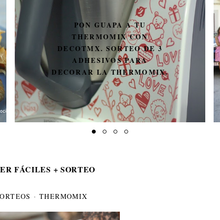
PON GUAPA A TU
THERMOMIX CON
DECOTMX. SORTEO DE 3
ADHESIVOS PARA
DECORAR LA THERMOMIX.
ER FÁCILES + SORTEO
SORTEOS
·
THERMOMIX