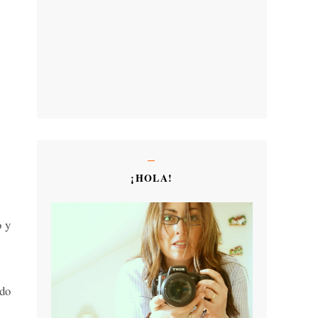
¡HOLA!
o y
ndo