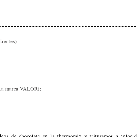
dientes)
de la marca VALOR);
deos de chocolate en la thermomix y trituramos a velocid